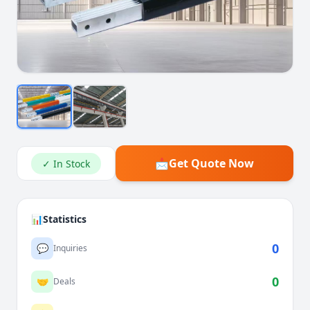
📩
Get Quote Now
✓ In Stock
📊
Statistics
0
💬
Inquiries
0
🤝
Deals