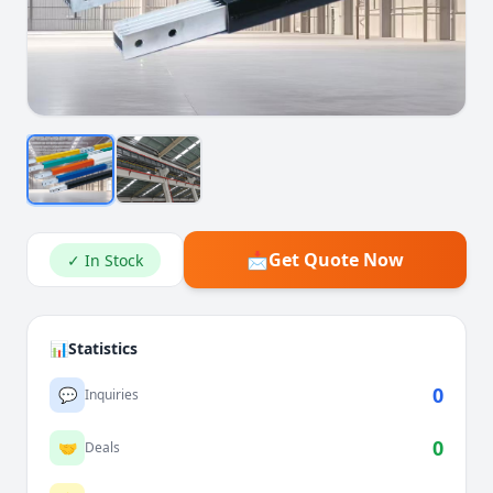
📩
Get Quote Now
✓ In Stock
📊
Statistics
0
💬
Inquiries
0
🤝
Deals