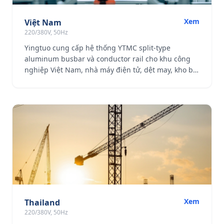
Xem
Việt Nam
220/380V, 50Hz
Yingtuo cung cấp hệ thống YTMC split-type
aluminum busbar và conductor rail cho khu công
nghiệp Việt Nam, nhà máy điện tử, dệt may, kho bãi
và dự án cầu trục.
Xem
Thailand
220/380V, 50Hz