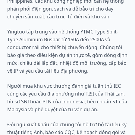
Philippines. Các khu công nghiệp mới cần hệ thống
phân phối điện gọn, sạch và dễ bảo trì cho dây
chuyền sản xuất, cầu trục, tủ điện và kho vận.
Yingtuo tập trung vào hệ thống YTMC Type Split-
Type Aluminum Busbar từ 150A đến 2500A và
conductor rail cho thiết bị chuyển động. Chúng tôi
báo giá theo điều kiện dự án thực tế, gồm dòng định
mức, chiều dài lắp đặt, nhiệt độ môi trường, cấp bảo
vệ IP và yêu cầu tài liệu địa phương.
Người mua khu vực thường đánh giá tuân thủ IEC
cùng các yêu cầu địa phương như TISI của Thái Lan,
hồ sơ SNI hoặc PLN của Indonesia, tiêu chuẩn ST của
Malaysia và phê duyệt của tư vấn dự án.
Đội ngũ xuất khẩu của chúng tôi hỗ trợ bộ tài liệu kỹ
thuật tiếng Anh, báo cáo CQC, kế hoạch đóng gói và