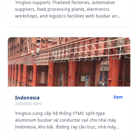
Yingtuo supports Thailand factories, automotive
suppliers, food processing plants, electronics
workshops, and logistics facilities with busbar and
conductor rail systems.
Xem
Indonesia
230/400V, 50Hz
Yingtuo cung cấp hệ thống YTMC split-type
aluminum busbar và conductor rail cho nhà máy
Indonesia, kho bãi, đường ray cầu trục, nhà máy
thép và các dự án phân phối điện công nghiệp.